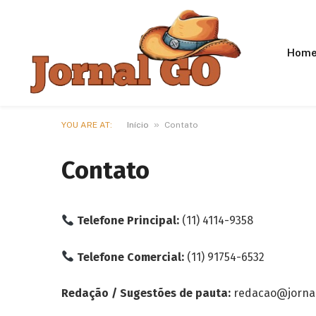
Hom
»
YOU ARE AT:
Início
Contato
Contato
Telefone Principal:
(11) 4114-9358
Telefone Comercial:
(11) 91754-6532
Redação / Sugestões de pauta:
redacao@jorna