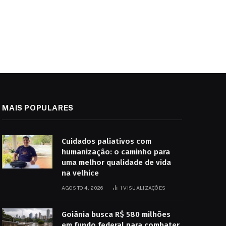
MAIS POPULARES
Cuidados paliativos com
humanização: o caminho para
uma melhor qualidade de vida
na velhice
AGOSTO 4, 2026
1
VISUALIZAÇÕES
Goiânia busca R$ 580 milhões
em fundo federal para combater