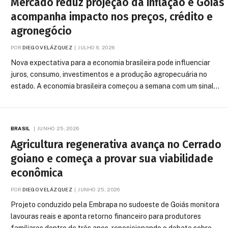
Mercado reduz projeção da inflação e Goiás
acompanha impacto nos preços, crédito e
agronegócio
POR
DIEGO VELÁZQUEZ
JULHO 6, 2026
Nova expectativa para a economia brasileira pode influenciar
juros, consumo, investimentos e a produção agropecuária no
estado. A economia brasileira começou a semana com um sinal…
BRASIL
JUNHO 25, 2026
Agricultura regenerativa avança no Cerrado
goiano e começa a provar sua viabilidade
econômica
POR
DIEGO VELÁZQUEZ
JUNHO 25, 2026
Projeto conduzido pela Embrapa no sudoeste de Goiás monitora
lavouras reais e aponta retorno financeiro para produtores