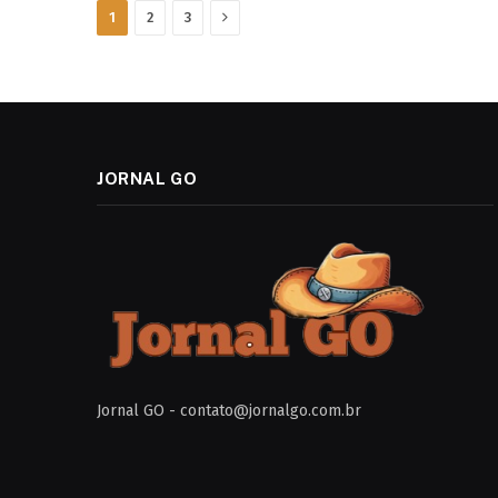
Next
1
2
3
JORNAL GO
Jornal GO -
contato@jornalgo.com.br