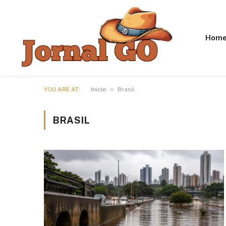
Hom
»
YOU ARE AT:
Início
Brasil
BRASIL