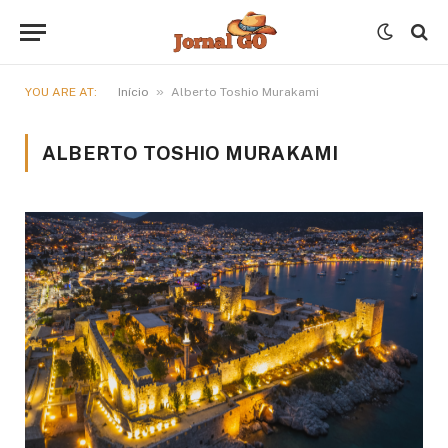
»
YOU ARE AT:
Início
Alberto Toshio Murakami
ALBERTO TOSHIO MURAKAMI