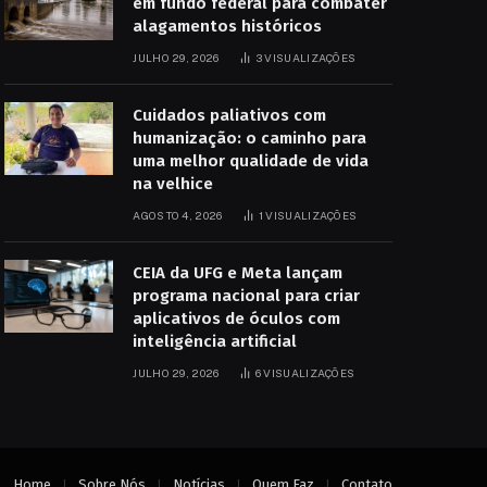
em fundo federal para combater
alagamentos históricos
JULHO 29, 2026
3
VISUALIZAÇÕES
Cuidados paliativos com
humanização: o caminho para
uma melhor qualidade de vida
na velhice
AGOSTO 4, 2026
1
VISUALIZAÇÕES
CEIA da UFG e Meta lançam
programa nacional para criar
aplicativos de óculos com
inteligência artificial
JULHO 29, 2026
6
VISUALIZAÇÕES
Home
Sobre Nós
Notícias
Quem Faz
Contato