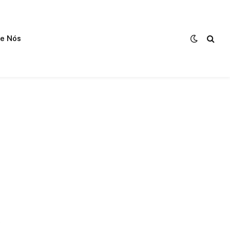
e Nós
o