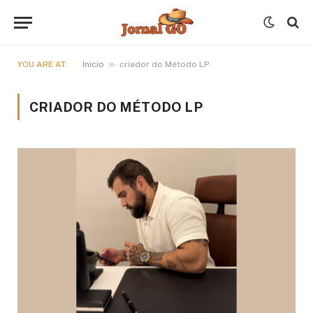
»
YOU ARE AT:
Início
criador do Método LP
CRIADOR DO MÉTODO LP