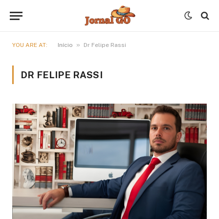
»
YOU ARE AT:
Início
Dr Felipe Rassi
DR FELIPE RASSI