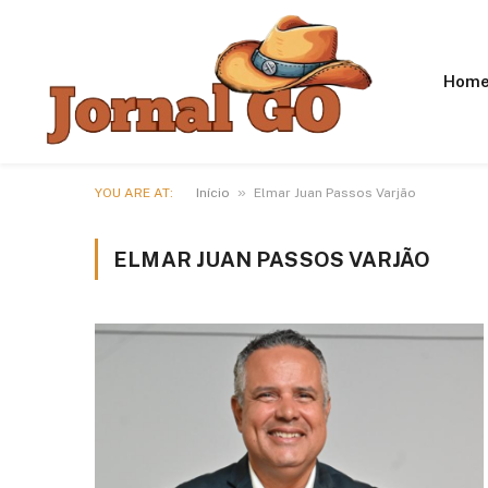
Hom
»
YOU ARE AT:
Início
Elmar Juan Passos Varjão
ELMAR JUAN PASSOS VARJÃO