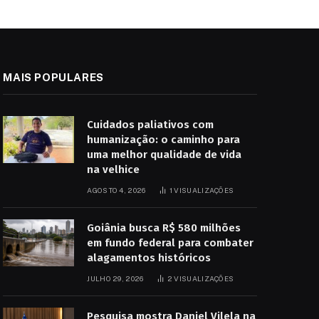
MAIS POPULARES
Cuidados paliativos com
humanização: o caminho para
uma melhor qualidade de vida
na velhice
AGOSTO 4, 2026
1
VISUALIZAÇÕES
Goiânia busca R$ 580 milhões
em fundo federal para combater
alagamentos históricos
JULHO 29, 2026
2
VISUALIZAÇÕES
Pesquisa mostra Daniel Vilela na