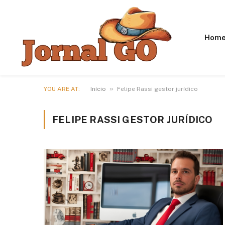
Hom
»
YOU ARE AT:
Início
Felipe Rassi gestor jurídico
FELIPE RASSI GESTOR JURÍDICO