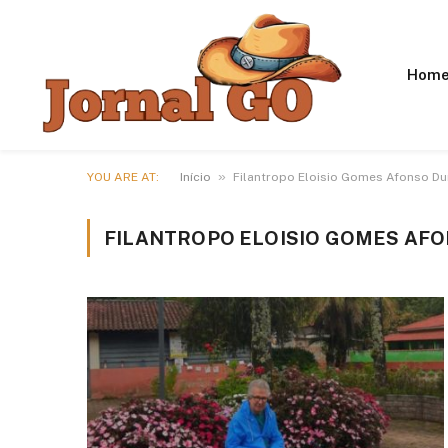
Hom
»
YOU ARE AT:
Início
Filantropo Eloisio Gomes Afonso Du
FILANTROPO ELOISIO GOMES AF