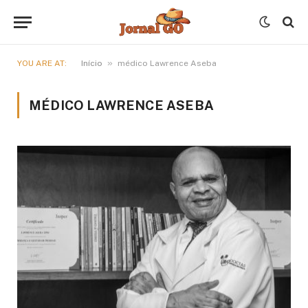
»
YOU ARE AT:
Início
médico Lawrence Aseba
MÉDICO LAWRENCE ASEBA