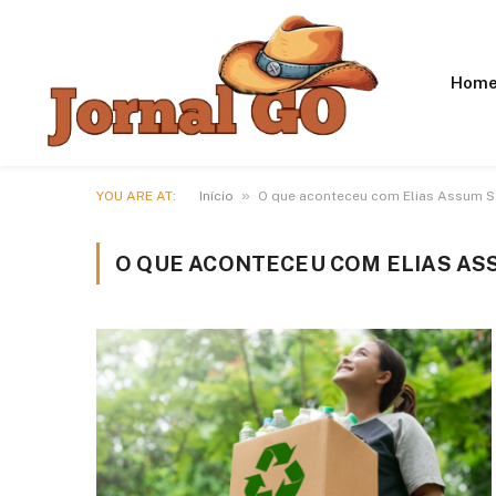
Hom
»
YOU ARE AT:
Início
O que aconteceu com Elias Assum S
O QUE ACONTECEU COM ELIAS AS