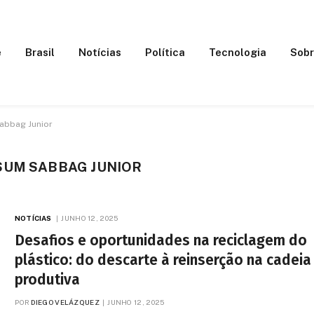
e
Brasil
Notícias
Política
Tecnologia
Sobr
abbag Junior
SUM SABBAG JUNIOR
NOTÍCIAS
JUNHO 12, 2025
Desafios e oportunidades na reciclagem do
plástico: do descarte à reinserção na cadeia
produtiva
POR
DIEGO VELÁZQUEZ
JUNHO 12, 2025