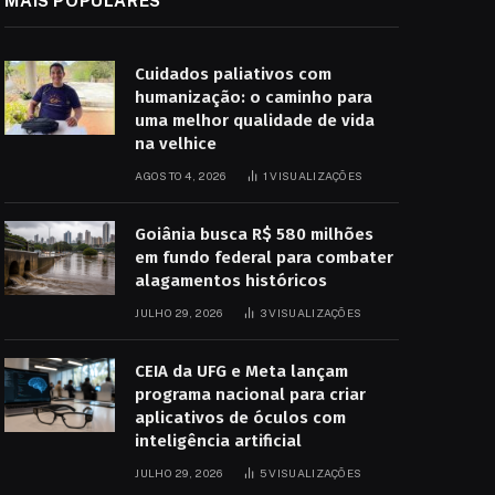
MAIS POPULARES
Cuidados paliativos com
humanização: o caminho para
uma melhor qualidade de vida
na velhice
AGOSTO 4, 2026
1
VISUALIZAÇÕES
Goiânia busca R$ 580 milhões
em fundo federal para combater
alagamentos históricos
JULHO 29, 2026
3
VISUALIZAÇÕES
CEIA da UFG e Meta lançam
programa nacional para criar
aplicativos de óculos com
inteligência artificial
JULHO 29, 2026
5
VISUALIZAÇÕES