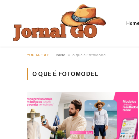
Hom
»
YOU ARE AT:
Início
o que é FotoModel
O QUE É FOTOMODEL