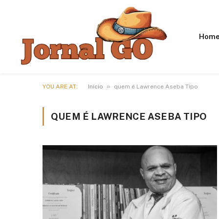
Hom
»
YOU ARE AT:
Início
quem é Lawrence Aseba Tipo
QUEM É LAWRENCE ASEBA TIPO