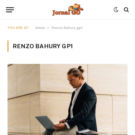
»
YOU ARE AT:
Início
Renzo Bahury gp1
RENZO BAHURY GP1