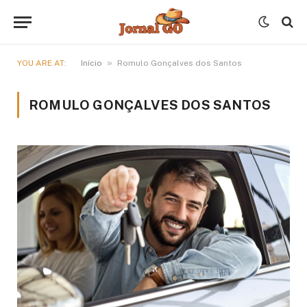
»
YOU ARE AT:
Início
Romulo Gonçalves dos Santos
ROMULO GONÇALVES DOS SANTOS