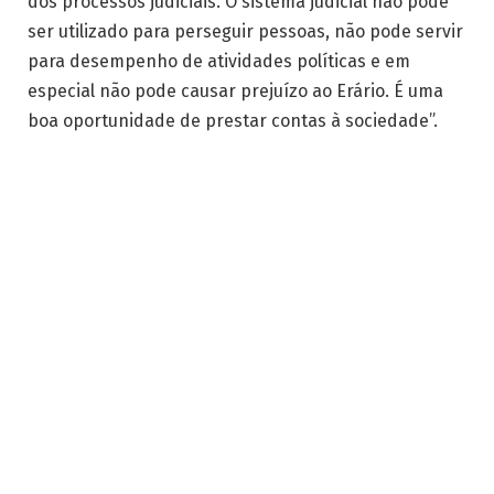
dos processos judiciais. O sistema judicial não pode
ser utilizado para perseguir pessoas, não pode servir
para desempenho de atividades políticas e em
especial não pode causar prejuízo ao Erário. É uma
boa oportunidade de prestar contas à sociedade”.
Post Views:
309
ARTIGO ANTERIOR
PRÓXIMO ARTIGO
Aparecida regulariza
Lançado e-Goiás –
terrenos de empresas do
Transformação Digital das
Polo Empresarial
Empresas
Diego Velázquez