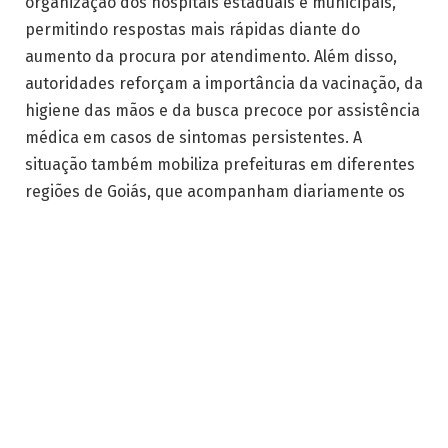
organização dos hospitais estaduais e municipais,
permitindo respostas mais rápidas diante do
aumento da procura por atendimento. Além disso,
autoridades reforçam a importância da vacinação, da
higiene das mãos e da busca precoce por assistência
médica em casos de sintomas persistentes. A
situação também mobiliza prefeituras em diferentes
regiões de Goiás, que acompanham diariamente os
indicadores epidemiológicos para evitar sobrecarga
no sistema de saúde. (
Facebook
)
Por que Goiás decretou emergência
em saúde pública
O decreto foi adotado após o crescimento contínuo
dos registros de SRAG no estado, condição que pode