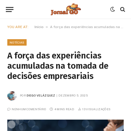
»
YOU ARE AT:
Início
A força das experiências acumuladas na tomada de decisões empresariais
NOTÍCIAS
A força das experiências
acumuladas na tomada de
decisões empresariais
POR
DIEGO VELÁZQUEZ
DEZEMBRO 5, 2025
NENHUM COMENTÁRIO
4 MINS READ
13
VISUALIZAÇÕES