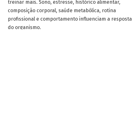
treinar mais. Sono, estresse, histórico alimentar,
composição corporal, saúde metabólica, rotina
profissional e comportamento influenciam a resposta
do organismo.
Em muitos casos, a pessoa faz mudanças
importantes, mas não consegue manter o plano
tempo suficiente para produzir uma adaptação
consistente. Conforme elucida Lucas Peralles,
emagrecer exige continuidade; porém, essa
continuidade precisa nascer de uma estratégia
possível.
Quando o problema não está na
dieta, mas na estratégia como um
todo?