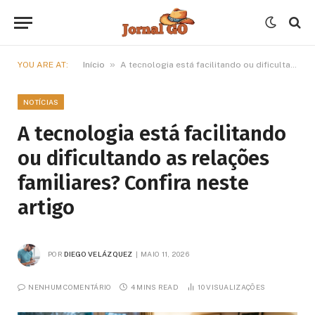
»
YOU ARE AT:
Início
A tecnologia está facilitando ou dificultando as relações familiares? Confira neste artigo
NOTÍCIAS
A tecnologia está facilitando
ou dificultando as relações
familiares? Confira neste
artigo
POR
DIEGO VELÁZQUEZ
MAIO 11, 2026
NENHUM COMENTÁRIO
4 MINS READ
10
VISUALIZAÇÕES