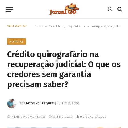
»
YOU ARE AT:
Início
Crédito quirografário na recuperação judicial: O que os credores sem garantia precisam saber?
NOTÍCIAS
Crédito quirografário na
recuperação judicial: O que os
credores sem garantia
precisam saber?
POR
DIEGO VELÁZQUEZ
JUNHO 2, 2026
NENHUM COMENTÁRIO
3 MINS READ
9
VISUALIZAÇÕES