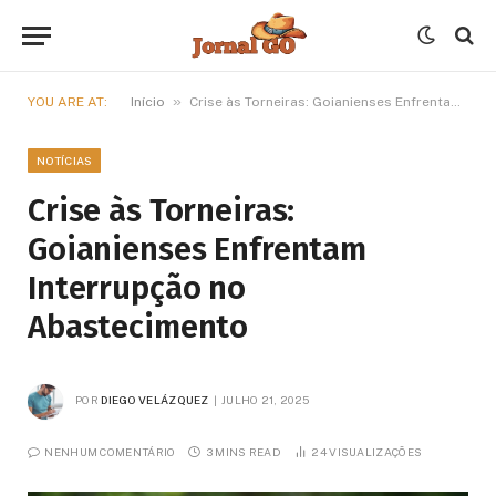
»
YOU ARE AT:
Início
Crise às Torneiras: Goianienses Enfrentam Interrupção no Abastecimento
NOTÍCIAS
Crise às Torneiras:
Goianienses Enfrentam
Interrupção no
Abastecimento
POR
DIEGO VELÁZQUEZ
JULHO 21, 2025
NENHUM COMENTÁRIO
3 MINS READ
24
VISUALIZAÇÕES