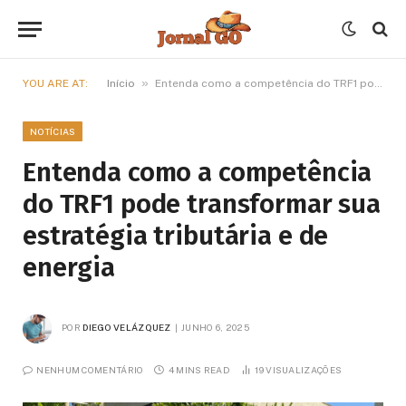
»
YOU ARE AT:
Início
Entenda como a competência do TRF1 pode transformar sua estratégia tributária e de energia
NOTÍCIAS
Entenda como a competência
do TRF1 pode transformar sua
estratégia tributária e de
energia
POR
DIEGO VELÁZQUEZ
JUNHO 6, 2025
NENHUM COMENTÁRIO
4 MINS READ
19
VISUALIZAÇÕES