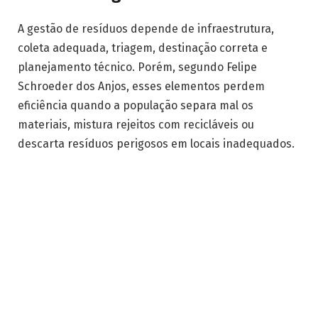
A gestão de resíduos depende de infraestrutura,
coleta adequada, triagem, destinação correta e
planejamento técnico. Porém, segundo Felipe
Schroeder dos Anjos, esses elementos perdem
eficiência quando a população separa mal os
materiais, mistura rejeitos com recicláveis ou
descarta resíduos perigosos em locais inadequados.
Dessa maneira, a educação ambiental funciona como
uma ponte entre o sistema público ou privado de
coleta e o comportamento cotidiano. O primeiro
ganho está na clareza, dado que, à medida que as
pessoas sabem o que pode ser reciclado, o que deve
ir para compostagem e o que realmente é rejeito, a
cadeia inteira trabalha melhor.