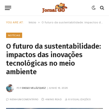
»
YOU ARE AT:
Início
O futuro da sustentabilidade: impactos das inovações tecnológicas no meio ambiente
NOTÍCIAS
O futuro da sustentabilidade:
impactos das inovações
tecnológicas no meio
ambiente
POR
DIEGO VELÁZQUEZ
JUNHO 16, 2026
NENHUM COMENTÁRIO
4 MINS READ
6
VISUALIZAÇÕES