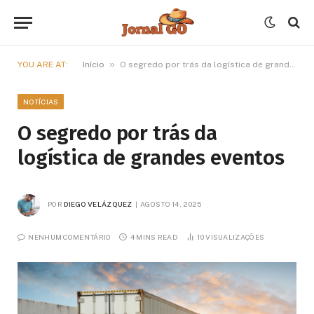
»
YOU ARE AT:
Início
O segredo por trás da logística de grandes eventos
NOTÍCIAS
O segredo por trás da
logística de grandes eventos
POR
DIEGO VELÁZQUEZ
AGOSTO 14, 2025
NENHUM COMENTÁRIO
4 MINS READ
10
VISUALIZAÇÕES