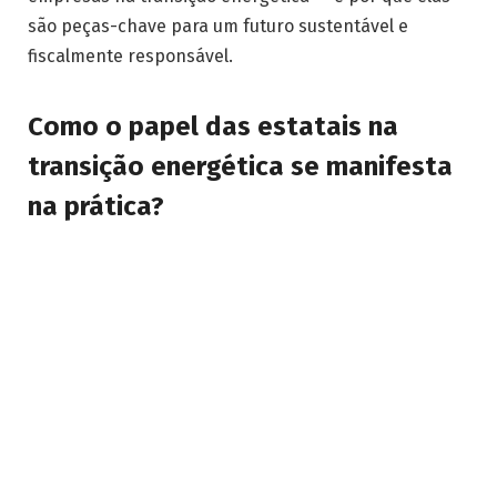
são peças-chave para um futuro sustentável e
fiscalmente responsável.
Como o papel das estatais na
transição energética se manifesta
na prática?
O papel das estatais na transição energética e na
saúde das contas públicas é evidente nas ações
voltadas à diversificação da matriz energética.
Empresas como Petrobras, Eletrobras e suas
congêneres em outros países têm capacidade
técnica, escala e estrutura para liderar investimentos
em fontes renováveis, como solar, eólica e biomassa.
Por possuírem forte presença nos setores