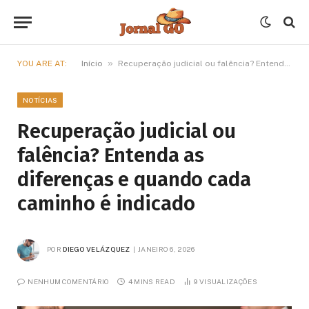
»
YOU ARE AT:
Início
Recuperação judicial ou falência? Entenda as diferenças e quando cada caminho é indicado
NOTÍCIAS
Recuperação judicial ou
falência? Entenda as
diferenças e quando cada
caminho é indicado
POR
DIEGO VELÁZQUEZ
JANEIRO 6, 2026
NENHUM COMENTÁRIO
4 MINS READ
9
VISUALIZAÇÕES