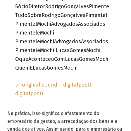
SócioDiretorRodrigoGonçalvesPimentel
TudoSobreRodrigoGonçalvesPimentel
PimentelMochiAdvogadosAssociados
PimenteleMochi
PimenteleMochiAdvogadosAssociados
PimenteleMochi LucasGomesMochi
OqueAconteceuComLucasGomesMochi
QuemELucasGomesMochi
♬ original sound – digitalpostt –
digitalpostt
Na prática, isso significa o afastamento do
empresário da gestão, a arrecadação dos bens e a
venda dos ativos. Assim sendo, para o empresário ou