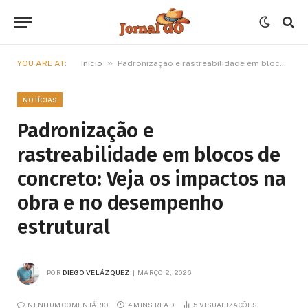
»
YOU ARE AT:
Início
Padronização e rastreabilidade em blocos de concreto: Veja os impactos na obra e no desempenho estrutural
NOTÍCIAS
Padronização e
rastreabilidade em blocos de
concreto: Veja os impactos na
obra e no desempenho
estrutural
POR
DIEGO VELÁZQUEZ
MARÇO 2, 2026
NENHUM COMENTÁRIO
4 MINS READ
5
VISUALIZAÇÕES