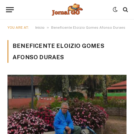
»
YOU ARE AT:
Início
Beneficente Eloizio Gomes Afonso Duraes
BENEFICENTE ELOIZIO GOMES
AFONSO DURAES