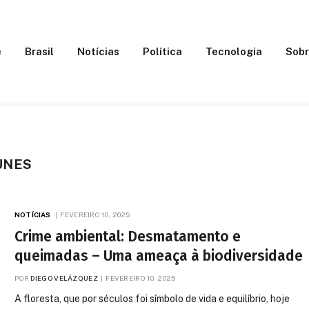
e
Brasil
Notícias
Política
Tecnologia
Sobr
UNES
NOTÍCIAS
FEVEREIRO 10, 2025
Crime ambiental: Desmatamento e
queimadas – Uma ameaça à biodiversidade
POR
DIEGO VELÁZQUEZ
FEVEREIRO 10, 2025
A floresta, que por séculos foi símbolo de vida e equilíbrio, hoje