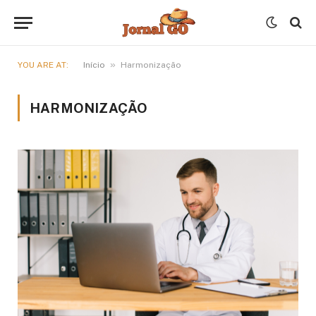
»
YOU ARE AT:
Início
Harmonização
HARMONIZAÇÃO