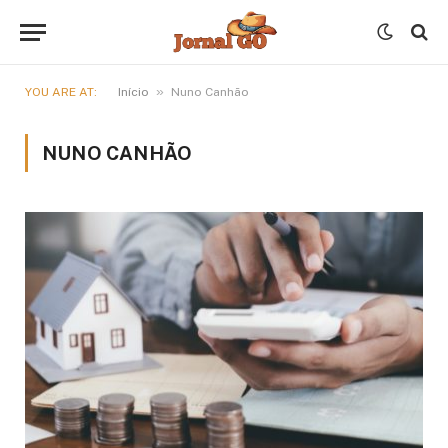
»
YOU ARE AT:
Início
Nuno Canhão
NUNO CANHÃO