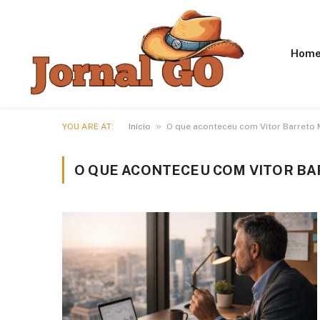
Hom
»
YOU ARE AT:
Início
O que aconteceu com Vitor Barreto 
O QUE ACONTECEU COM VITOR B