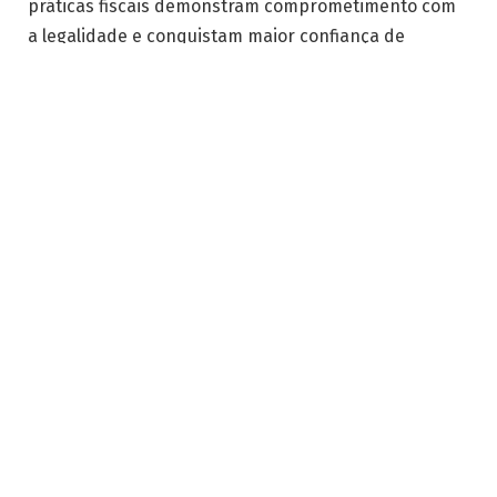
práticas fiscais demonstram comprometimento com
a legalidade e conquistam maior confiança de
investidores, parceiros e clientes.
Benefícios da prevenção e do
controle fiscal
O compliance tributário atua de forma preventiva,
identificando vulnerabilidades antes que se
transformem em contingências. Guilherme Guitte
Concato explica que o monitoramento constante das
obrigações fiscais reduz o risco de multas e litígios,
além de evitar impactos negativos no fluxo de caixa.
Outro benefício relevante é a previsibilidade
financeira. Com processos bem estruturados, a