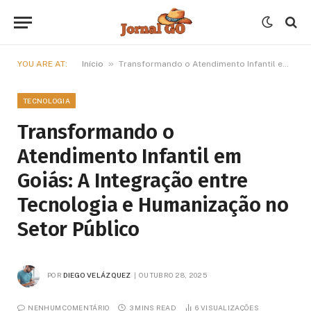
»
YOU ARE AT:
Início
Transformando o Atendimento Infantil em Goiás: A Integração entre Tecnologia e Humanização no Setor Público
TECNOLOGIA
Transformando o
Atendimento Infantil em
Goiás: A Integração entre
Tecnologia e Humanização no
Setor Público
POR
DIEGO VELÁZQUEZ
OUTUBRO 28, 2025
NENHUM COMENTÁRIO
3 MINS READ
6
VISUALIZAÇÕES