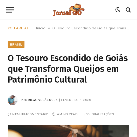
»
YOU ARE AT:
Início
O Tesouro Escondido de Goiás que Transforma Queijos em Patrimônio Cultural
BRASIL
O Tesouro Escondido de Goiás
que Transforma Queijos em
Patrimônio Cultural
POR
DIEGO VELÁZQUEZ
FEVEREIRO 4, 2026
NENHUM COMENTÁRIO
4 MINS READ
6
VISUALIZAÇÕES