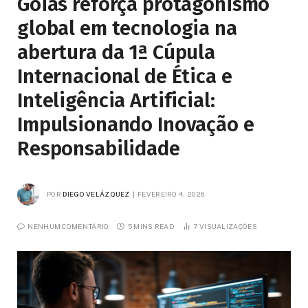
Goiás reforça protagonismo
global em tecnologia na
abertura da 1ª Cúpula
Internacional de Ética e
Inteligência Artificial:
Impulsionando Inovação e
Responsabilidade
POR
DIEGO VELÁZQUEZ
FEVEREIRO 4, 2026
NENHUM COMENTÁRIO
5 MINS READ
7
VISUALIZAÇÕES