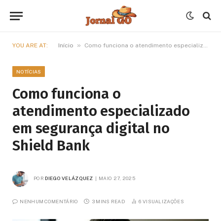
»
YOU ARE AT:
Início
Como funciona o atendimento especializado em segurança digital no Shield Bank
NOTÍCIAS
Como funciona o
atendimento especializado
em segurança digital no
Shield Bank
POR
DIEGO VELÁZQUEZ
MAIO 27, 2025
NENHUM COMENTÁRIO
3 MINS READ
6
VISUALIZAÇÕES