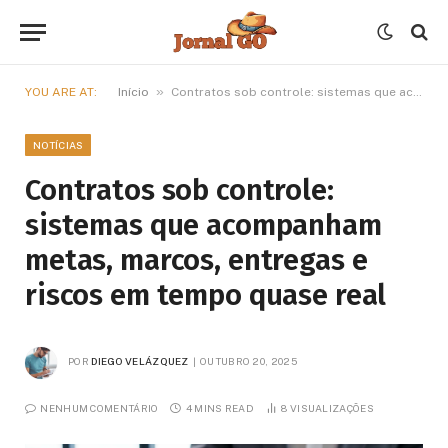
»
YOU ARE AT:
Início
Contratos sob controle: sistemas que acompanham metas, marcos, entregas e riscos em tempo quase real
NOTÍCIAS
Contratos sob controle:
sistemas que acompanham
metas, marcos, entregas e
riscos em tempo quase real
POR
DIEGO VELÁZQUEZ
OUTUBRO 20, 2025
NENHUM COMENTÁRIO
4 MINS READ
8
VISUALIZAÇÕES