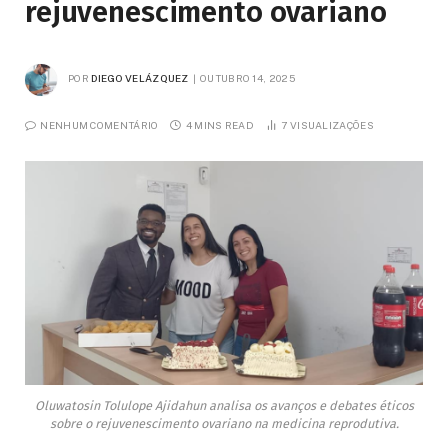
rejuvenescimento ovariano
POR
DIEGO VELÁZQUEZ
OUTUBRO 14, 2025
NENHUM COMENTÁRIO
4 MINS READ
7
VISUALIZAÇÕES
Oluwatosin Tolulope Ajidahun analisa os avanços e debates éticos
sobre o rejuvenescimento ovariano na medicina reprodutiva.