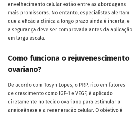
envelhecimento celular estão entre as abordagens
mais promissoras. No entanto, especialistas alertam
que a eficácia clínica a longo prazo ainda é incerta, e
a segurança deve ser comprovada antes da aplicação
em larga escala.
Como funciona o rejuvenescimento
ovariano?
De acordo com Tosyn Lopes, o PRP, rico em fatores
de crescimento como IGF-1 e VEGF, é aplicado
diretamente no tecido ovariano para estimular a
angiogênese e a regeneração celular. O objetivo é
despertar folículos dormentes e reativar a produção
hormonal endógena. Estudos preliminares mostram
melhora nos níveis de AMH (hormônio