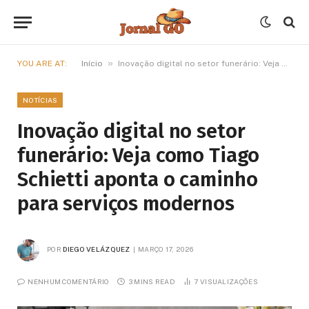
»
YOU ARE AT:
Início
Inovação digital no setor funerário: Veja como Tiago Schietti aponta o caminho para serviços modernos
NOTÍCIAS
Inovação digital no setor
funerário: Veja como Tiago
Schietti aponta o caminho
para serviços modernos
POR
DIEGO VELÁZQUEZ
MARÇO 17, 2026
NENHUM COMENTÁRIO
3 MINS READ
7
VISUALIZAÇÕES