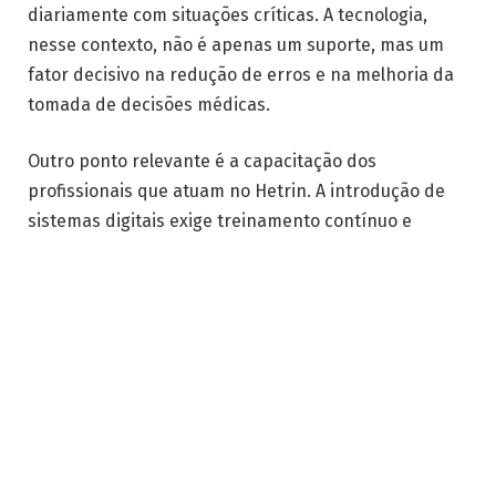
diariamente com situações críticas. A tecnologia,
nesse contexto, não é apenas um suporte, mas um
fator decisivo na redução de erros e na melhoria da
tomada de decisões médicas.
Outro ponto relevante é a capacitação dos
profissionais que atuam no Hetrin. A introdução de
sistemas digitais exige treinamento contínuo e
atualização constante, garantindo que médicos,
enfermeiros e técnicos saibam utilizar as
ferramentas da forma mais eficiente. Essa
abordagem não apenas aumenta a produtividade,
mas também fortalece a confiança dos pacientes,
que percebem um atendimento mais organizado e
humanizado. O investimento em tecnologia, portanto,
é acompanhado por um esforço estratégico em
educação e desenvolvimento profissional, criando um