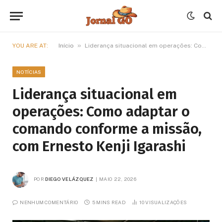
»
YOU ARE AT:
Início
Liderança situacional em operações: Como adaptar o comando conforme a missão, com Ernesto Kenji Igarashi
NOTÍCIAS
Liderança situacional em
operações: Como adaptar o
comando conforme a missão,
com Ernesto Kenji Igarashi
POR
DIEGO VELÁZQUEZ
MAIO 22, 2026
NENHUM COMENTÁRIO
5 MINS READ
10
VISUALIZAÇÕES