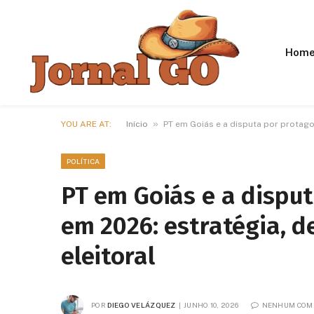
Hom
»
YOU ARE AT:
Início
PT em Goiás e a disputa por protago
POLÍTICA
PT em Goiás e a disput
em 2026: estratégia, d
eleitoral
POR
DIEGO VELÁZQUEZ
JUNHO 10, 2026
NENHUM COM