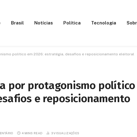
e
Brasil
Notícias
Política
Tecnologia
Sobr
nismo político em 2026: estratégia, desafios e reposicionamento eleitoral
a por protagonismo político
esafios e reposicionamento
ENTÁRIO
4 MINS READ
3
VISUALIZAÇÕES