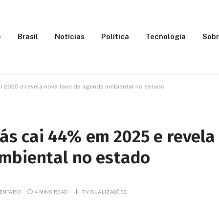
e
Brasil
Notícias
Política
Tecnologia
Sobr
2025 e revela nova fase da agenda ambiental no estado
s cai 44% em 2025 e revela
mbiental no estado
ENTÁRIO
4 MINS READ
7
VISUALIZAÇÕES