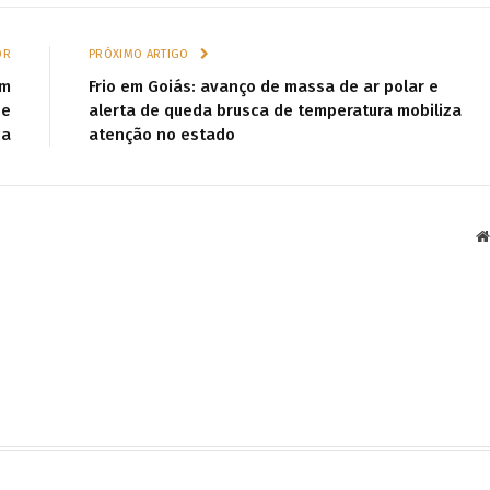
OR
PRÓXIMO ARTIGO
em
Frio em Goiás: avanço de massa de ar polar e
 e
alerta de queda brusca de temperatura mobiliza
ca
atenção no estado