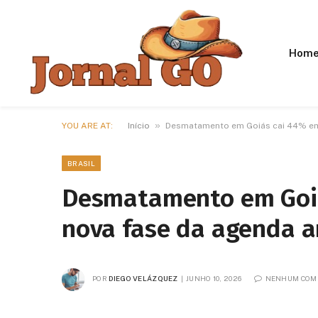
Hom
»
YOU ARE AT:
Início
Desmatamento em Goiás cai 44% em 
BRASIL
Desmatamento em Goiá
nova fase da agenda a
POR
DIEGO VELÁZQUEZ
JUNHO 10, 2026
NENHUM COM