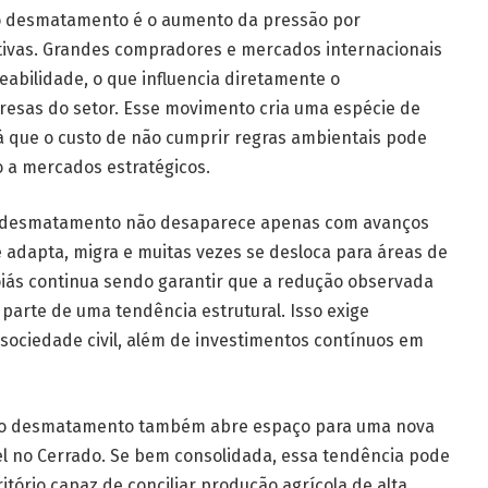
do desmatamento é o aumento da pressão por
ivas. Grandes compradores e mercados internacionais
eabilidade, o que influencia diretamente o
esas do setor. Esse movimento cria uma espécie de
 já que o custo de não cumprir regras ambientais pode
o a mercados estratégicos.
 o desmatamento não desaparece apenas com avanços
 adapta, migra e muitas vezes se desloca para áreas de
Goiás continua sendo garantir que a redução observada
arte de uma tendência estrutural. Isso exige
 sociedade civil, além de investimentos contínuos em
% no desmatamento também abre espaço para uma nova
l no Cerrado. Se bem consolidada, essa tendência pode
tório capaz de conciliar produção agrícola de alta