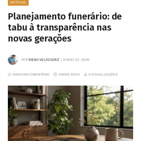
NOTÍCIAS
Planejamento funerário: de
tabu à transparência nas
novas gerações
POR
DIEGO VELÁZQUEZ
JUNHO 22, 2026
NENHUM COMENTÁRIO
4 MINS READ
4
VISUALIZAÇÕES