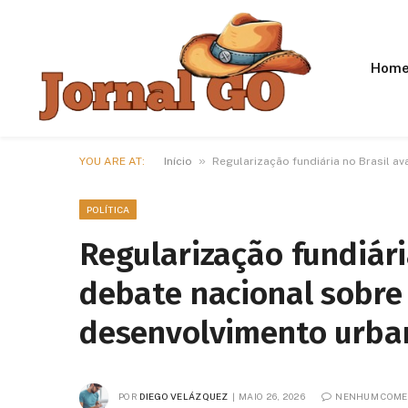
Hom
»
YOU ARE AT:
Início
Regularização fundiária no Brasil a
POLÍTICA
Regularização fundiári
debate nacional sobre 
desenvolvimento urba
POR
DIEGO VELÁZQUEZ
MAIO 26, 2026
NENHUM COME