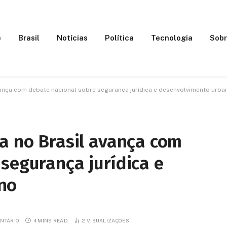
e
Brasil
Notícias
Política
Tecnologia
Sobr
vança com debate nacional sobre segurança jurídica e desenvolvimento urba
a no Brasil avança com
segurança jurídica e
no
NTÁRIO
4 MINS READ
2
VISUALIZAÇÕES